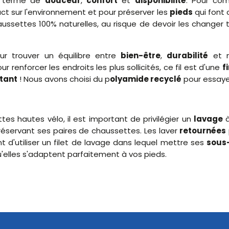
n terme de
douceur
,
confort
et
disponibilité
. Pour co
act sur l'environnement et pour préserver les
pieds
qui font 
chaussettes 100% naturelles, au risque de devoir les changer
r trouver un équilibre entre
bien-être
,
durabilité
et n
r renforcer les endroits les plus sollicités, ce fil est d'une
f
stant
! Nous avons choisi du p
olyamide recyclé
pour essayer
es hautes vélo, il est important de privilégier un
lavage
réservant ses paires de chaussettes. Les laver
retournées
'utiliser un filet de lavage dans lequel mettre ses
sous
'elles s'adaptent parfaitement à vos pieds.