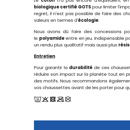
Le
coton
n'a pas encore d'équivalent e
biologique certifié GOTS
pour limiter l'imp
regret, il n'est pas possible de faire des 
valeurs en termes d'
écologie
.
Nous avons dû faire des concessions pou
le
polyamide
entre en jeu. Indispensable pou
un rendu plus qualitatif mais aussi plus
rési
Entretien
Pour garantir la
durabilité
de ces chaussett
réduire son impact sur la planète tout en p
des motifs. Nous recommandons également d
vos chaussettes avant de les porter pour qu