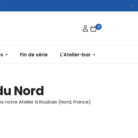
*
0
es
Fin de série
L'Atelier-bar
du Nord
 notre Atelier à Roubaix (Nord, France)