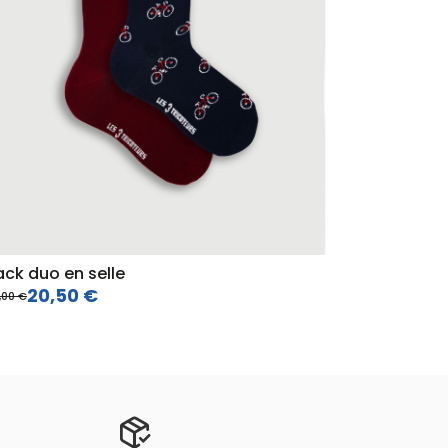
ack duo en selle
20,50 €
,00 €