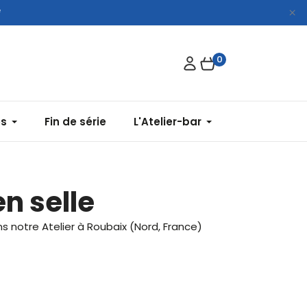
*
0
es
Fin de série
L'Atelier-bar
n selle
 notre Atelier à Roubaix (Nord, France)