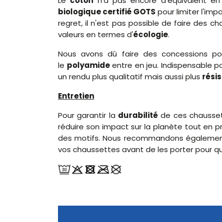
Le
coton
n'a pas encore d'équivalent e
biologique certifié GOTS
pour limiter l'imp
regret, il n'est pas possible de faire des 
valeurs en termes d'
écologie
.
Nous avons dû faire des concessions pou
le
polyamide
entre en jeu. Indispensable pou
un rendu plus qualitatif mais aussi plus
rési
Entretien
Pour garantir la
durabilité
de ces chaussett
réduire son impact sur la planète tout en p
des motifs. Nous recommandons également d
vos chaussettes avant de les porter pour qu