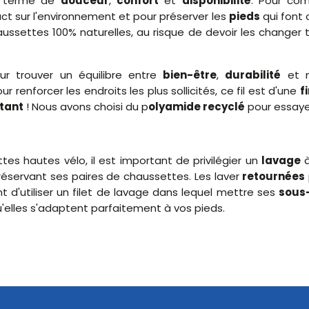
n terme de
douceur
,
confort
et
disponibilité
. Pour co
act sur l'environnement et pour préserver les
pieds
qui font 
chaussettes 100% naturelles, au risque de devoir les changer
r trouver un équilibre entre
bien-être
,
durabilité
et n
r renforcer les endroits les plus sollicités, ce fil est d'une
f
stant
! Nous avons choisi du p
olyamide recyclé
pour essayer
es hautes vélo, il est important de privilégier un
lavage
réservant ses paires de chaussettes. Les laver
retournées
'utiliser un filet de lavage dans lequel mettre ses
sous
'elles s'adaptent parfaitement à vos pieds.