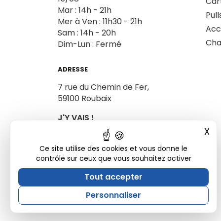
Car
Mar : 14h - 21h
Pull
Mer à Ven : 11h30 - 21h
Acc
Sam : 14h - 20h
Cha
Dim-Lun : Fermé
ADRESSE
7 rue du Chemin de Fer,
59100 Roubaix
J'Y VAIS !
X
Mas
Ce site utilise des cookies et vous donne le
contrôle sur ceux que vous souhaitez activer
Tout accepter
Personnaliser
Site développé par Ukkotaz