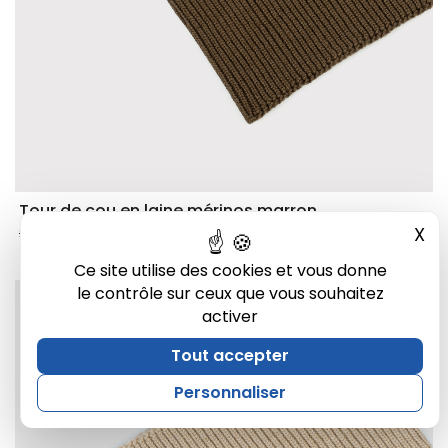
Tour de cou en laine mérinos marron
15,00 €
X
Mas
20,00 €
Ce site utilise des cookies et vous donne
le contrôle sur ceux que vous souhaitez
activer
Tout accepter
Personnaliser