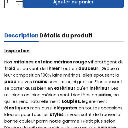
Ajouter au panier
Description
Détails du produit
Inspiration
Nos
mitaines en laine mérinos
rouge vif
protègent du
froid
et du vent de l'
hiver
tout en
douceur
! Grâce à
leur composition 100% laine mérinos, elles épousent la
peau
de vos
mains
sans irriter, ni gratter. Elles peuvent
se porter aussi bien en
extérieur
qu'en
intérieur
. Les
mitaines en laine mérinos sont tricotées en
côtes
, ce
qui les rend naturellement
souples
, légèrement
élastiques
mais aussi
élégantes
en toutes occasions.
Idéales pour tous les
styles
: il vous suffit de trouver la
bonne couleur parmi notre gamme ! Petit plus selon
l'équipe : la mitaines mérinos laisse assez d'
aisance