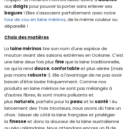
aux
doigts
pour pouvoir la porter sans enlever ses
bagues
! Elles s'associent parfaitement avec notre
tour de cou en laine mérinos
, de la même couleur ou
dépareillé !
Choix des matières
La
laine mérinos
tire son nom d'une espèce de
mouton vivant des saisons extrêmes en Océanie. C'est
une laine deux fois plus
fine
que la laine traditionnelle,
ce qui la rend
douce
,
confortable
et plus aérée (mais
pas moins
robuste
!). Elle a l'avantage de ne pas avoir
besoin d'être lavée fréquemment. Comme nos
produits en laine mérinos ne sont pas mélangés à
d'autres fibres, ils sont moins polluants et
plus
naturels
, parfaits pour la
peau
et la
santé
! Au
lancement des Trois tricoteurs, nous avons dû faire un
choix : laisser de côté la laine française et privilégier
la
finesse
et donc la douceur de la laine australienne
ou néo-zélandaise. Nous attendons encore un fil de