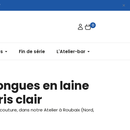
*
0
es
Fin de série
L'Atelier-bar
ongues en laine
is clair
couture, dans notre Atelier à Roubaix (Nord,