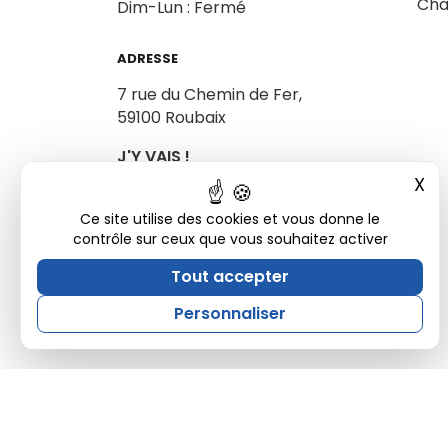
Cha
Dim-Lun : Fermé
ADRESSE
7 rue du Chemin de Fer,
59100 Roubaix
J'Y VAIS !
X
Mas
Ce site utilise des cookies et vous donne le
contrôle sur ceux que vous souhaitez activer
Tout accepter
Personnaliser
Site développé par Ukkotaz