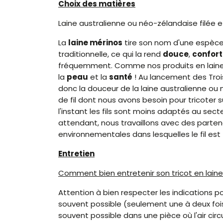
Choix des matières
Laine australienne ou néo-zélandaise filée et
La
laine mérinos
tire son nom d'une espèce
traditionnelle, ce qui la rend
douce
,
confor
fréquemment. Comme nos produits en laine m
la
peau
et la
santé
! Au lancement des Trois 
donc la douceur de la laine australienne ou n
de fil dont nous avons besoin pour tricoter s
l'instant les fils sont moins adaptés au sect
attendant, nous travaillons avec des parten
environnementales dans lesquelles le fil est fi
Entretien
Comment bien entretenir son tricot en lain
Attention à bien respecter les indications po
souvent possible (seulement une à deux fois 
souvent possible dans une pièce où l'air cir