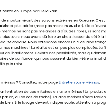
 teinte en Europe par Biella Yarn.
 de mouton vivant des saisons extrêmes en Océanie. C'est u
table
et plus aérée (mais pas moins
robuste
!). Elle a l'av
érinos ne sont pas mélangés à d'autres fibres, ils sont mo
tricoteurs, nous avons dû faire un choix : laisser de côté la l
éo-zélandaise. Nous attendons encore un fil de laine française
ur nos machines ! La réalité est un peu plus compliquée. La 
eur de l'habillement. Il existe des possibilités, mais qui dem
aires de confiance, qui nous assurent du bien-être animal, d
lé puis teint.
e mérinos ? Consultez notre page
Entretien Laine Mérinos
.
ur l'entretien de ces mitaines en laine mérinos ! Un produit 
par an, ou en cas de tâche). La laine mérinos s'aère facileme
cule bien. Si le lavage devient indispensable, attention à p