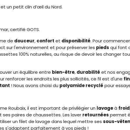
t un petit clin d’œil du Nord.
lmar, certifié GOTS.
erme de
douceur
,
confort
et
disponibilité
. Pour commencer
act sur l'environnement et pour préserver les
pieds
qui font 
aussettes 100% naturelles, au risque de devoir les changer to
ouver un équilibre entre
bien-être
,
durabilité
et nos engag
 renforcer les endroits les plus sollicités, ce fil est d'une
fi
stant
! Nous avons choisi du
polyamide recyclé
pour essayer
me Roubaix, il est important de privilégier un
lavage
à
froid
t ses paires de chaussettes. Les laver
retournées
permet é
iser un filet de lavage dans lequel mettre ses
sous-vête
es s'adaptent parfaitement à vos pieds !