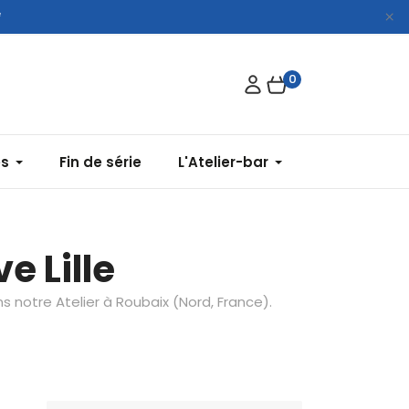
*
0
es
Fin de série
L'Atelier-bar
ve Lille
 notre Atelier à Roubaix (Nord, France).