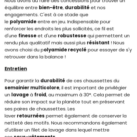
Nous avons dû faire des concessions pour trouver un
équilibre entre
bien-être
,
durabilité
et nos
engagements. C'est à ce stade que
le
polyamide
entre en jeu. Indispensable pour
renforcer les endroits les plus sollicités, ce fil est
d'une
finesse
et d'une
robustesse
qui permettent un
rendu plus qualitatif mais aussi plus
résistant
! Nous
avons choisi du p
olyamide recyclé
pour essayer de s'y
retrouver dans la balance !
Entretien
Pour garantir la
durabilité
de ces chaussettes du
semainier multicolore
, il est important de privilégier
un
lavage
à
froid
, au maximum à 30°. Cela permet de
réduire son impact sur la planète tout en préservant
ses paires de chaussettes. Les
laver
retournées
permet également de conserver la
netteté des motifs. Nous recommandons également
d'utiliser un filet de lavage dans lequel mettre
ses
sous-vêtements
.