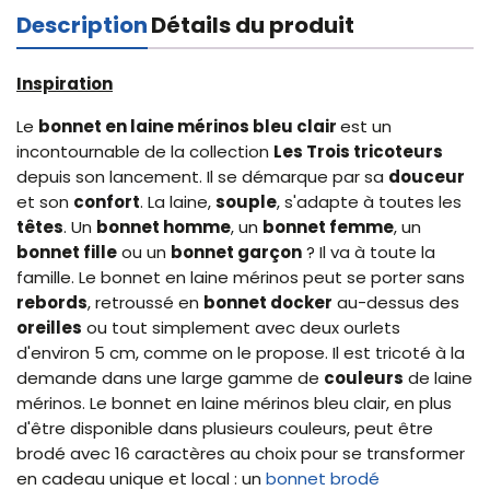
Description
Détails du produit
Inspiration
Le
bonnet en laine mérinos bleu clair
est un
incontournable de la collection
Les Trois tricoteurs
depuis son lancement. Il se démarque par sa
douceur
et son
confort
. La laine,
souple
, s'adapte à toutes les
têtes
. Un
bonnet homme
, un
bonnet femme
, un
bonnet fille
ou un
bonnet garçon
? Il va à toute la
famille. Le bonnet en laine mérinos peut se porter sans
rebords
, retroussé en
bonnet docker
au-dessus des
oreilles
ou tout simplement avec deux ourlets
d'environ 5 cm, comme on le propose. Il est tricoté à la
demande dans une large gamme de
couleurs
de laine
mérinos. Le bonnet en laine mérinos bleu clair, en plus
d'être disponible dans plusieurs couleurs, peut être
brodé avec 16 caractères au choix pour se transformer
en cadeau unique et local : un
bonnet brodé