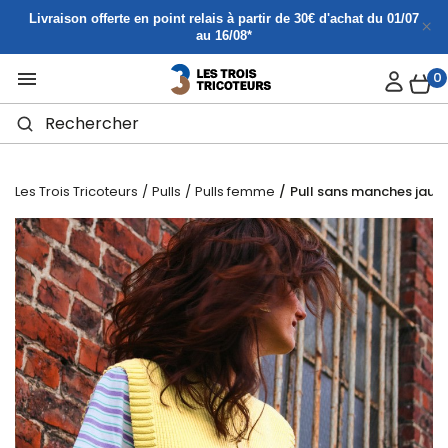
Panneau de gestion des cookies
Livraison offerte en point relais à partir de 30€ d'achat du 01/07
au 16/08*

0
Les Trois Tricoteurs
Pulls
Pulls femme
Pull sans manches jaun