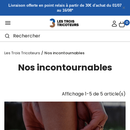
Panneau de gestion des cookies
Livraison offerte en point relais à partir de 30€ d'achat du 01/07
au 16/08*

0
Les Trois Tricoteurs
Nos incontournables
Nos incontournables
Affichage 1-5 de 5 article(s)